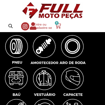
0
Entre ou
Cadastre-se