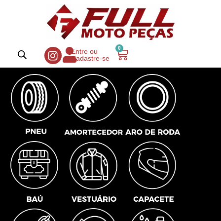
0
Entre ou
Cadastre-se