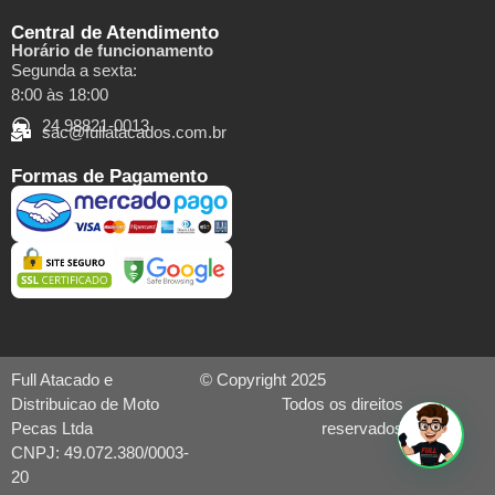
Central de Atendimento
Horário de funcionamento
Segunda a sexta:
8:00 às 18:00
24 98821-0013
sac@fullatacados.com.br
Formas de Pagamento
Full Atacado e
© Copyright 2025
Distribuicao de Moto
Todos os direitos
Pecas Ltda
reservados
CNPJ: 49.072.380/0003-
20