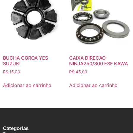
BUCHA COROA YES
CAIXA DIRECAO
SUZUKI
NINJA250/300 ESF KAWA
R$
15,00
R$
45,00
Adicionar ao carrinho
Adicionar ao carrinho
Categorias