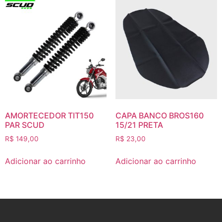
AMORTECEDOR TIT150
CAPA BANCO BROS160
PAR SCUD
15/21 PRETA
R$
149,00
R$
23,00
Adicionar ao carrinho
Adicionar ao carrinho