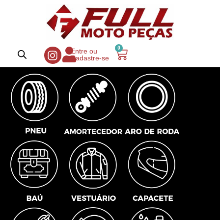
0
Entre ou
Cadastre-se