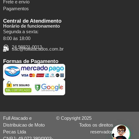
Frete e envio
Pagamentos
Central de Atendimento
Horário de funcionamento
Segunda a sexta:
8:00 às 18:00
24 98821-0013
sac@fullatacados.com.br
Formas de Pagamento
Full Atacado e
© Copyright 2025
Distribuicao de Moto
Todos os direitos
Pecas Ltda
reservados
CNPJ: 49.072.380/0003-