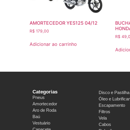
AMORTECEDOR YES125 04/12
BUCHA
HOND
R$
179,00
R$
49,
Adicionar ao carrinho
Adicio
Categorias
Disco e Pastilha
Pneus
Óleo e Lubrifica
Amortecedor
Escapamento
Aro de Roda
Filtros
Baú
Vela
Vestuário
Cabos
Capacete