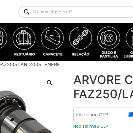
FAZ250/LAND250/TENERE
ARVORE 
FAZ250/L
Não sei meu CEP