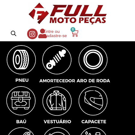
0
Entre ou
Cadastre-se