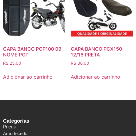
CAPA BANCO POP100 09
CAPA BANCO PCX150
NOME POP
12/16 PRETA
R$
25,00
R$
38,00
Adicionar ao carrinho
Adicionar ao carrinho
Categorias
Pneus
Amortecedor