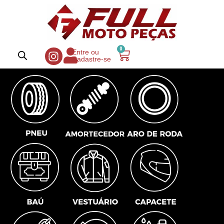
0
Entre ou
Cadastre-se