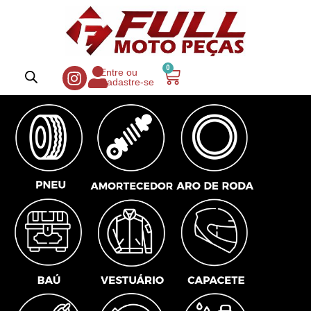
0
Entre ou
Cadastre-se