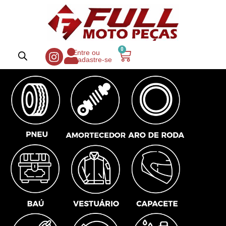
0
Entre ou
Cadastre-se