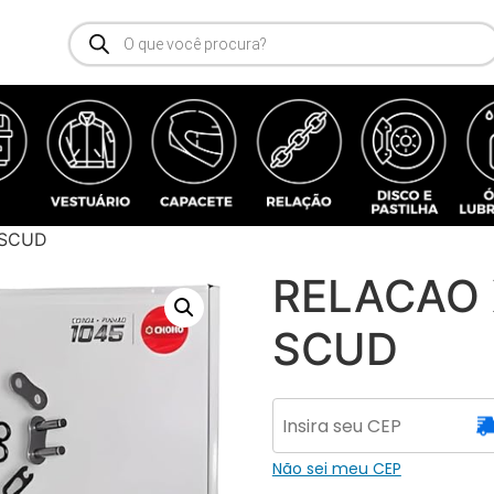
 SCUD
RELACAO 
SCUD
Não sei meu CEP