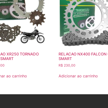
AO XR250 TORNADO
RELACAO NX400 FALCON 
 SMART
SMART
,00
R$
230,00
nar ao carrinho
Adicionar ao carrinho