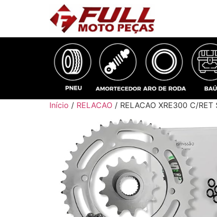
Início
/
RELACAO
/ RELACAO XRE300 C/RET