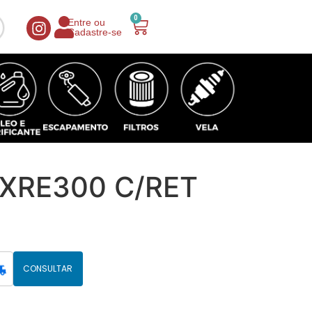
0
Entre ou
Cadastre-se
XRE300 C/RET
CONSULTAR