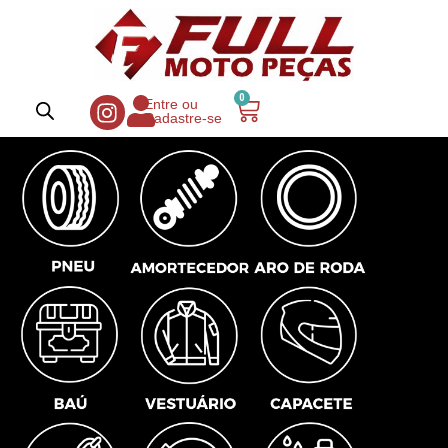
0
Entre ou
Cadastre-se