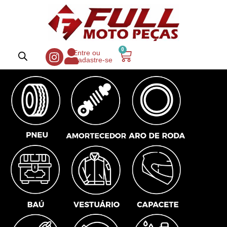
0
Entre ou
Cadastre-se