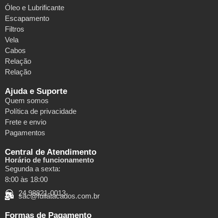
Óleo e Lubrificante
Escapamento
Filtros
Vela
Cabos
Relação
Relação
Ajuda e Suporte
Quem somos
Política de privacidade
Frete e envio
Pagamentos
Central de Atendimento
Horário de funcionamento
Segunda a sexta:
8:00 às 18:00
24 98821-0013
sac@fullatacados.com.br
Formas de Pagamento