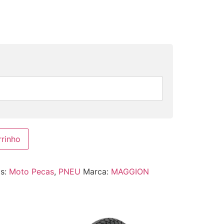
rrinho
as:
Moto Pecas
,
PNEU
Marca:
MAGGION