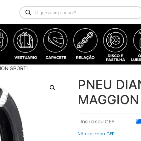
ION SPORTI
PNEU DIAN
MAGGION 
Não sei meu CEP