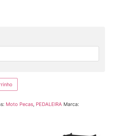
rrinho
as:
Moto Pecas
,
PEDALEIRA
Marca: