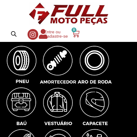
0
Entre ou
Cadastre-se