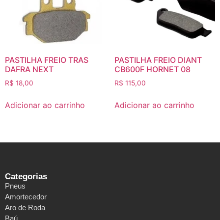
PASTILHA FREIO TRAS
PASTILHA FREIO DIANT
DAFRA NEXT
CB600F HORNET 08
R$
18,00
R$
115,00
Adicionar ao carrinho
Adicionar ao carrinho
Categorias
Pneus
Amortecedor
Aro de Roda
Baú