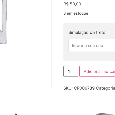
R$
50,00
3 em estoque
Simulação de frete
Adicionar ao ca
SKU:
CP006789
Categori