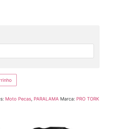
rrinho
as:
Moto Pecas
,
PARALAMA
Marca:
PRO TORK