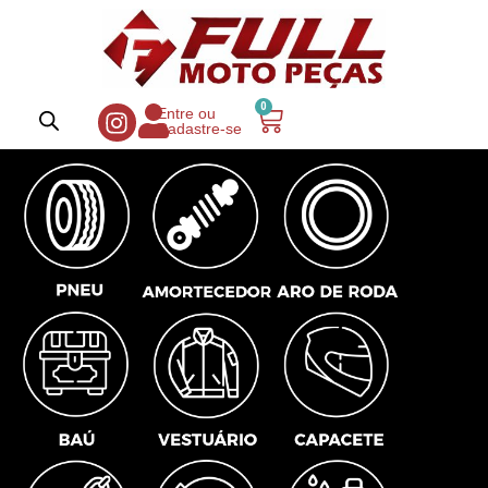
0
Entre ou
Cadastre-se