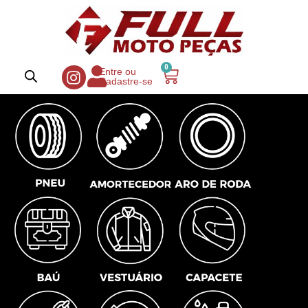
0
Entre ou
Cadastre-se