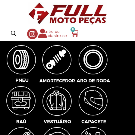
0
Entre ou
Cadastre-se