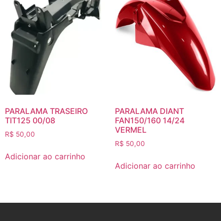
PARALAMA TRASEIRO
PARALAMA DIANT
TIT125 00/08
FAN150/160 14/24
VERMEL
R$
50,00
R$
50,00
Adicionar ao carrinho
Adicionar ao carrinho