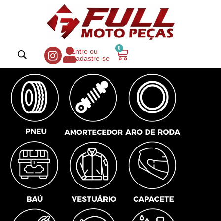
0
Entre ou
Cadastre-se