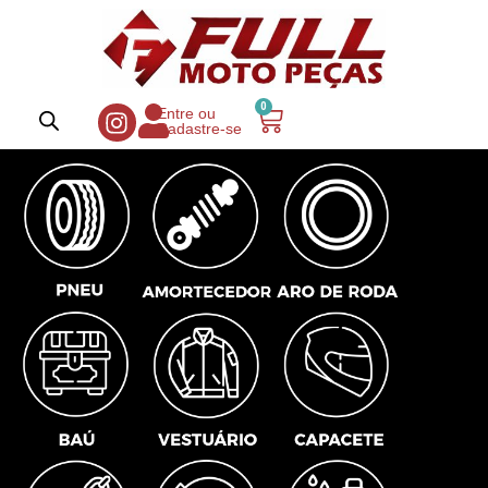
0
Entre ou
Cadastre-se