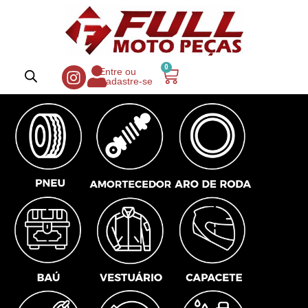
0
Entre ou
Cadastre-se