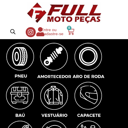
0
Entre ou
Cadastre-se