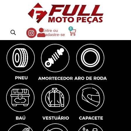
0
Entre ou
Cadastre-se