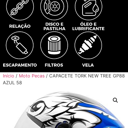
Início
/
Moto Pecas
/ CAPACETE TORK NEW TREE GP88
AZUL 58