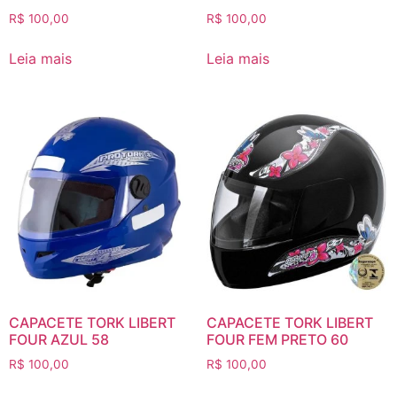
R$
100,00
R$
100,00
Leia mais
Leia mais
CAPACETE TORK LIBERT
CAPACETE TORK LIBERT
FOUR AZUL 58
FOUR FEM PRETO 60
R$
100,00
R$
100,00