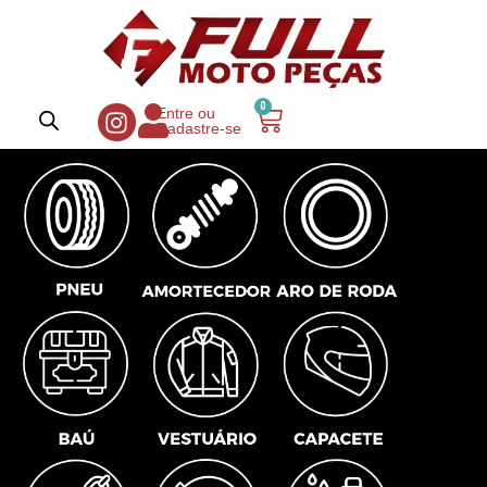
0
Entre ou
Cadastre-se