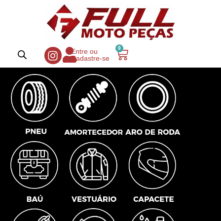
0
Entre ou
Cadastre-se