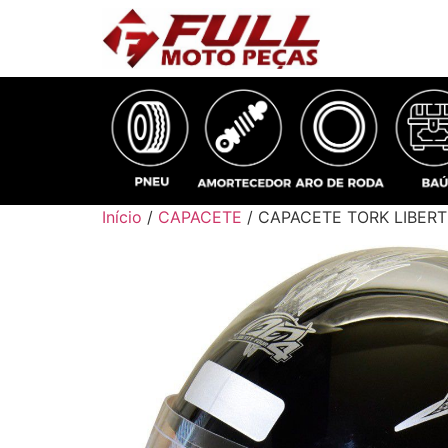
Início
/
CAPACETE
/ CAPACETE TORK LIBERT