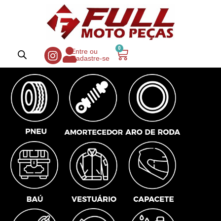
0
Entre ou
Cadastre-se