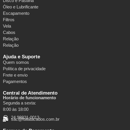
Disco e Pastilha
Óleo e Lubrificante
Escapamento
Filtros
Vela
Cabos
Relação
Relação
Ajuda e Suporte
Quem somos
Política de privacidade
Frete e envio
Pagamentos
Central de Atendimento
Horário de funcionamento
Segunda a sexta:
8:00 às 18:00
24 98821-0013
sac@fullatacados.com.br