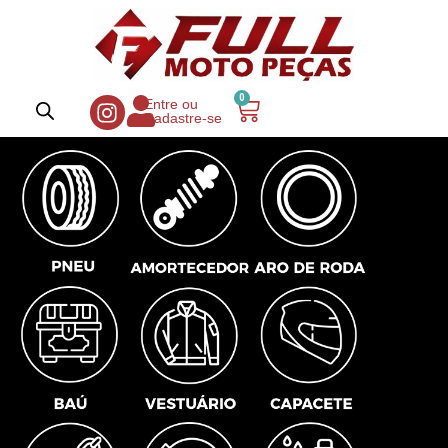
0
Entre ou
Cadastre-se