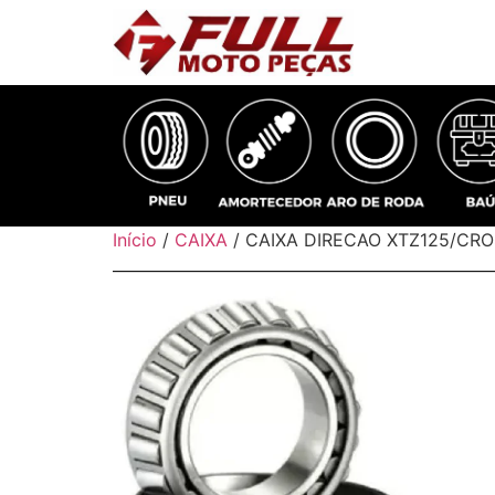
Início
/
CAIXA
/ CAIXA DIRECAO XTZ125/CRO