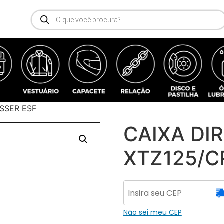
SSER ESF
CAIXA DI
XTZ125/C
Não sei meu CEP