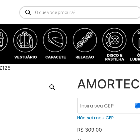
Z125
AMORTEC
Não sei meu CEP
R$
309,00