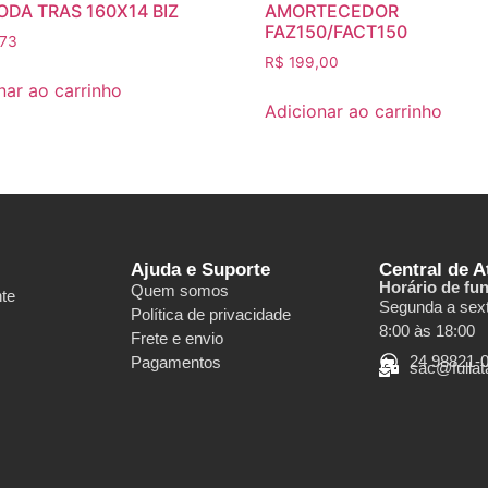
ODA TRAS 160X14 BIZ
AMORTECEDOR
FAZ150/FACT150
73
R$
199,00
nar ao carrinho
Adicionar ao carrinho
Ajuda e Suporte
Central de 
Horário de fu
Quem somos
nte
Segunda a sext
Política de privacidade
8:00 às 18:00
Frete e envio
24 98821-
Pagamentos
sac@fulla