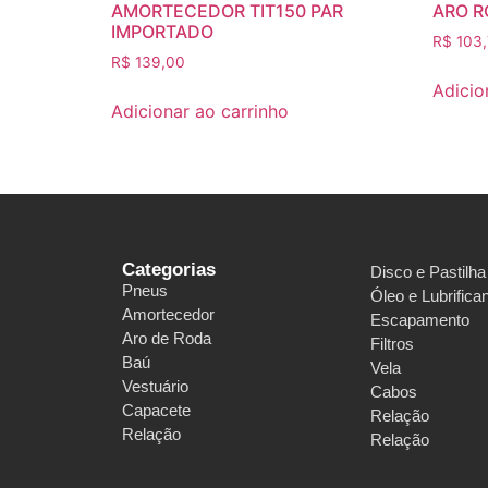
AMORTECEDOR TIT150 PAR
ARO R
IMPORTADO
R$
103,
R$
139,00
Adicio
Adicionar ao carrinho
Categorias
Disco e Pastilha
Pneus
Óleo e Lubrifica
Amortecedor
Escapamento
Aro de Roda
Filtros
Baú
Vela
Vestuário
Cabos
Capacete
Relação
Relação
Relação