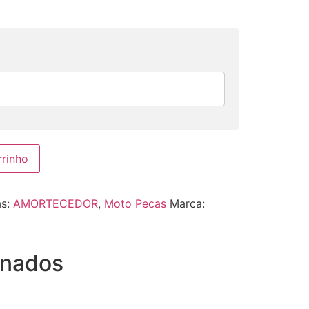
rrinho
as:
AMORTECEDOR
,
Moto Pecas
Marca:
onados