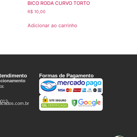
BICO RODA CURVO TORTO
R$
10,00
Adicionar ao carrinho
Atendimento
Formas de Pagamento
ncionamento
a:
0013
tacados.com.br