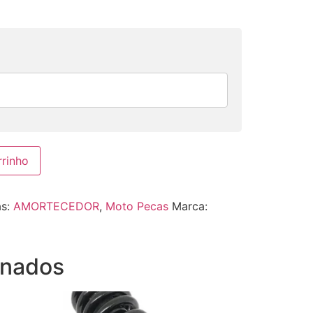
rrinho
as:
AMORTECEDOR
,
Moto Pecas
Marca:
onados