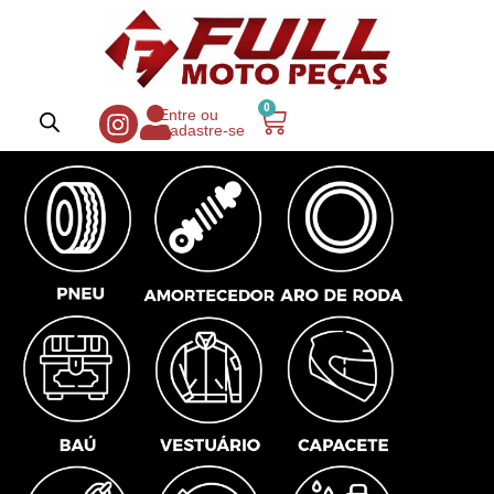
0
Entre ou
Cadastre-se