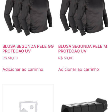
BLUSA SEGUNDA PELE GG
BLUSA SEGUNDA PELE M
PROTECAO UV
PROTECAO UV
R$
50,00
R$
50,00
Adicionar ao carrinho
Adicionar ao carrinho